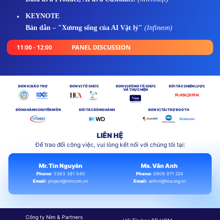
KEYNOTE
Bản dẫn – "Xương sống của AI Vật lý"
(Infineon)
11:00 - 12:00
PANEL DISCUSSION
ĐƠN VỊ BẢO TRỢ
ĐƠN VỊ TỔ CHỨC
ĐƠN VỊ ĐỒNG TỔ CHỨC
ĐỐI TÁC CHIẾN LƯỢC
VÀ THỰC HIỆN
ĐỒNG HÀNH CHUYÊN MÔN
ĐỐI TÁC ĐỒNG HÀNH
ĐƠN VỊ TÀI TRỢ BOOTH
LIÊN HỆ
Để trao đổi công việc, vui lòng kết nối với chúng tôi tại:
Mr. Tín Nguyễn
Ms. Vân Anh
Phone:
0363 381 040
Phone:
0909 971 224
Email:
project@nimcom.vn
Email:
anhvn@hca.org.vn
Công ty Nim & Partners