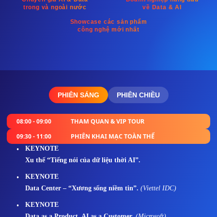
trong và ngoài nước
về Data & AI
Showcase các sản phẩm
công nghệ mới nhất
PHIÊN SÁNG
PHIÊN CHIỀU
08:00 - 09:00
THAM QUAN & VIP TOUR
09:30 - 11:00
PHIÊN KHAI MẠC TOÀN THỂ
KEYNOTE
Xu thế “Tiếng nói của dữ liệu thời AI”.
KEYNOTE
Data Center – “Xương sống niềm tin”.
(Viettel IDC)
KEYNOTE
Data as a Product, AI as a Customer.
(Microsoft)