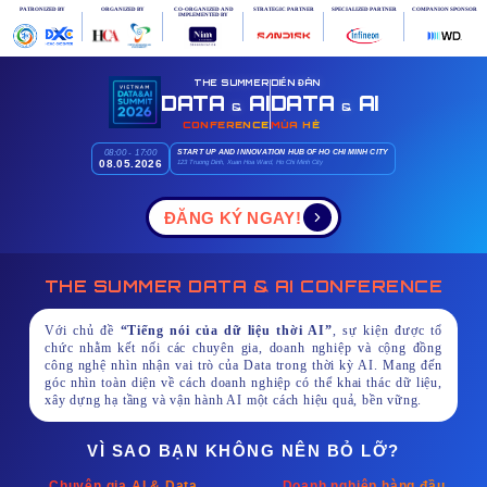
PATRONIZED BY
ORGANIZED BY
CO-ORGANIZED AND
STRATEGIC PARTNER
SPECIALIZED PARTNER
COMPANION SPONSOR
IMPLEMENTED BY
THE SUMMER
DIỄN ĐÀN
DATA
AI
DATA
AI
&
&
CONFERENCE
MÙA HÈ
08:00 - 17:00
START UP AND INNOVATION HUB OF HO CHI MINH CITY
08.05.2026
123 Truong Dinh, Xuan Hoa Ward, Ho Chi Minh City
ĐĂNG KÝ NGAY!
THE SUMMER DATA & AI CONFERENCE
Với chủ đề
“Tiếng nói của dữ liệu thời AI”
, sự kiện được tổ
chức nhằm kết nối các chuyên gia, doanh nghiệp và cộng đồng
công nghệ nhìn nhận vai trò của Data trong thời kỳ AI. Mang đến
góc nhìn toàn diện về cách doanh nghiệp có thể khai thác dữ liệu,
xây dựng hạ tầng và vận hành AI một cách hiệu quả, bền vững.
VÌ SAO BẠN KHÔNG NÊN BỎ LỠ?
Chuyên gia AI & Data
Doanh nghiệp hàng đầu